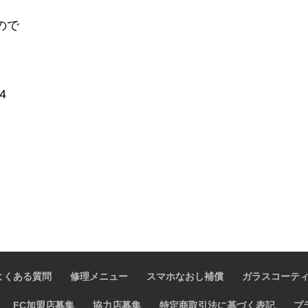
ので
34
よくある質問
修理メニュー
スマホなおし補償
ガラスコーテ
FC加盟店募集
協力店募集
特定商取引法に基づく表記
プ