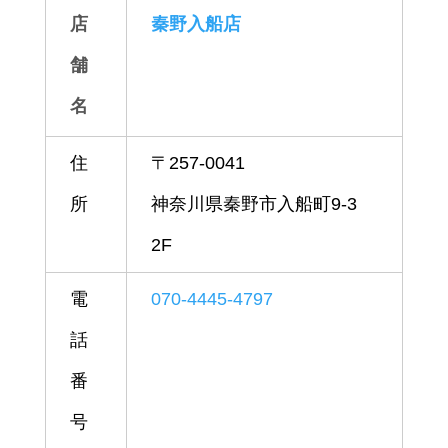
店
秦野入船店
舗
名
住
〒257-0041
所
神奈川県秦野市入船町9-3
2F
電
070-4445-4797
話
番
号