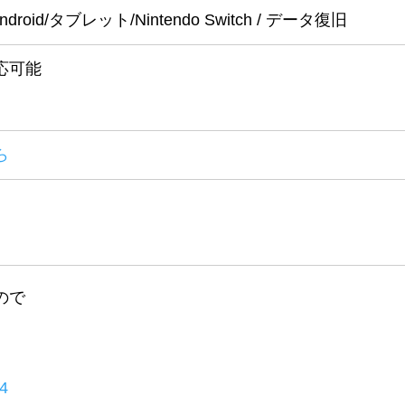
 / Android/タブレット/Nintendo Switch / データ復旧
応可能
ら
ので
34