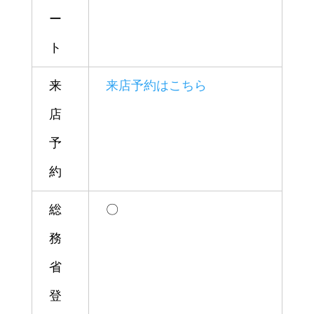
ー
ト
来
来店予約はこちら
店
予
約
総
〇
務
省
登