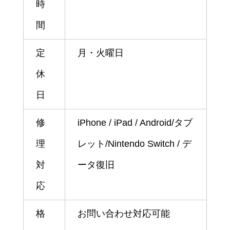
時
間
定
月・火曜日
休
日
修
iPhone / iPad / Android/タブ
理
レット/Nintendo Switch / デ
対
ータ復旧
応
格
お問い合わせ対応可能