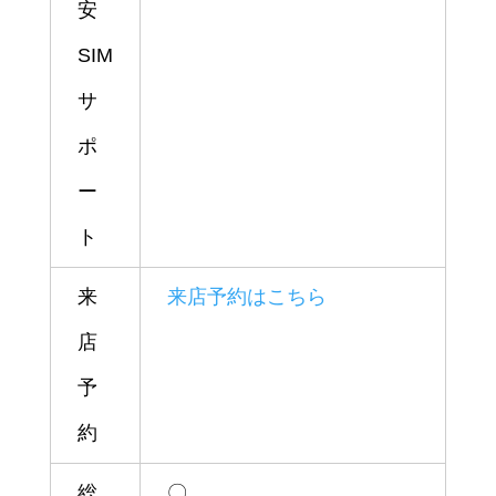
安
SIM
サ
ポ
ー
ト
来
来店予約はこちら
店
予
約
総
〇