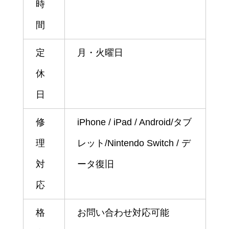
時
間
定
月・火曜日
休
日
修
iPhone / iPad / Android/タブ
理
レット/Nintendo Switch / デ
対
ータ復旧
応
格
お問い合わせ対応可能