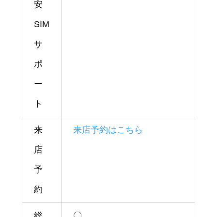
安
SIM
サ
ポ
ー
ト
来
来店予約はこちら
店
予
約
総
〇