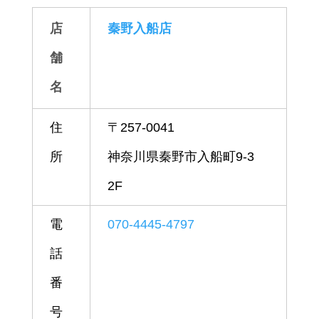
店
秦野入船店
舗
名
住
〒257-0041
所
神奈川県秦野市入船町9-3
2F
電
070-4445-4797
話
番
号