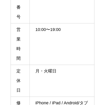
番
号
営
10:00〜19:00
業
時
間
定
月・火曜日
休
日
修
iPhone / iPad / Android/タブ