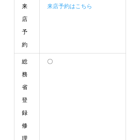
来
来店予約はこちら
店
予
約
総
〇
務
省
登
録
修
理