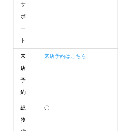
サ
ポ
ー
ト
来
来店予約はこちら
店
予
約
総
〇
務