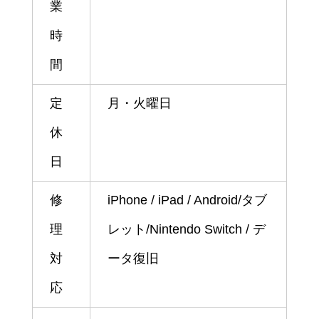
業
時
間
定
月・火曜日
休
日
修
iPhone / iPad / Android/タブ
理
レット/Nintendo Switch / デ
対
ータ復旧
応