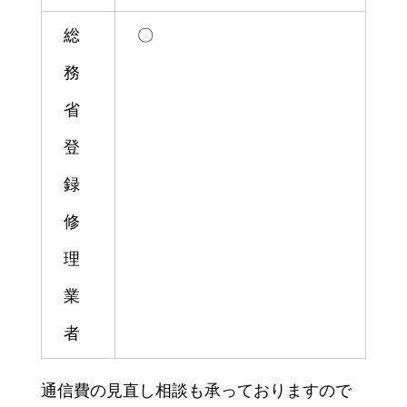
総
〇
務
省
登
録
修
理
業
者
通信費の見直し相談も承っておりますので