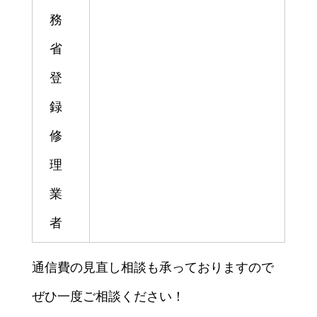
務
省
登
録
修
理
業
者
通信費の見直し相談も承っておりますので
ぜひ一度ご相談ください！