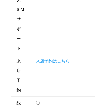
SIM
サ
ポ
ー
ト
来
来店予約はこちら
店
予
約
総
〇