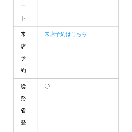
ー
ト
来
来店予約はこちら
店
予
約
総
〇
務
省
登