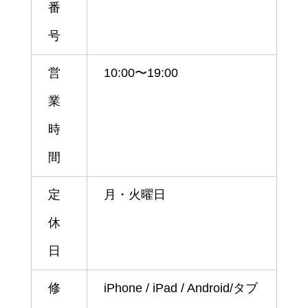
番
号
営
10:00〜19:00
業
時
間
定
月・火曜日
休
日
修
iPhone / iPad / Android/タブ