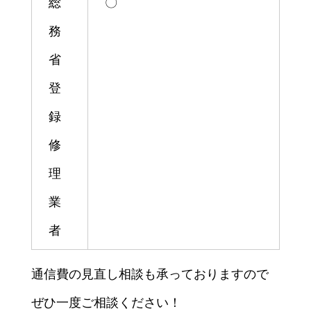
総
〇
務
省
登
録
修
理
業
者
通信費の見直し相談も承っておりますので
ぜひ一度ご相談ください！