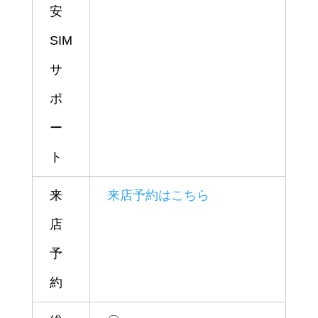
安
SIM
サ
ポ
ー
ト
来
来店予約はこちら
店
予
約