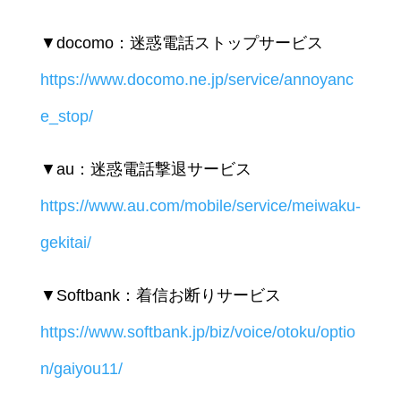
▼docomo：迷惑電話ストップサービス
https://www.docomo.ne.jp/service/annoyanc
e_stop/
▼au：迷惑電話撃退サービス
https://www.au.com/mobile/service/meiwaku-
gekitai/
▼Softbank：着信お断りサービス
https://www.softbank.jp/biz/voice/otoku/optio
n/gaiyou11/