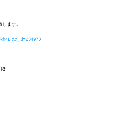
致します。
FVRh4LI&c_id=234973
1階