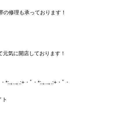
携帯の修理も承っております！
て元気に開店しております！
・ﾟ・*:.｡..｡.:+・ﾟ・*:.｡..｡.:+・ﾟ・
イト