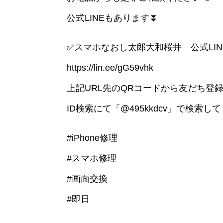
公式LINEもあります⏬
✅スマホなおし太郎大和桜井 公式LIN
https://lin.ee/gG59vhk
上記URL先のQRコードから友だち登
ID検索にて「@495kkdcv」で検索して
#iPhone修理
#スマホ修理
#画面交換
#即日