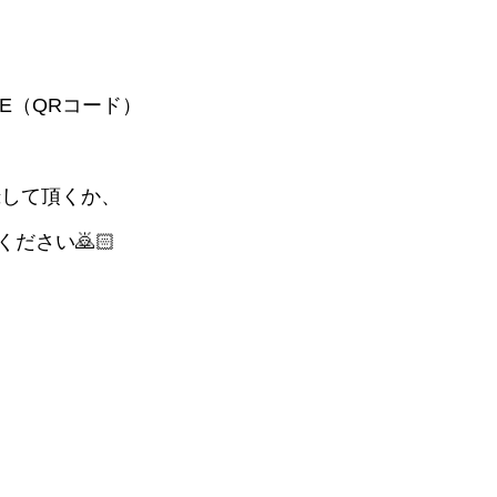
E（QRコード）
録して頂くか、
ください🙇🏻