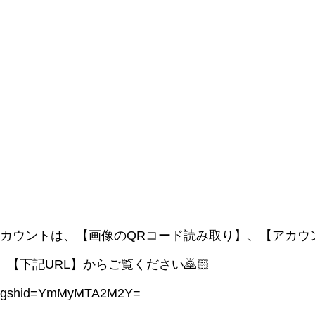
amアカウントは、【画像のQRコード読み取り】、【アカウ
くは、【下記URL】からご覧ください🙇🏻
rai?igshid=YmMyMTA2M2Y=