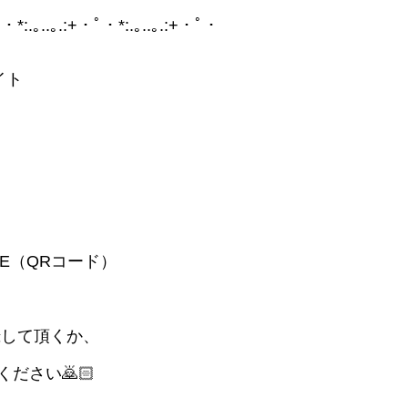
・ﾟ・*:.｡..｡.:+・ﾟ・*:.｡..｡.:+・ﾟ・
イト
E（QRコード）
録して頂くか、
ください🙇🏻