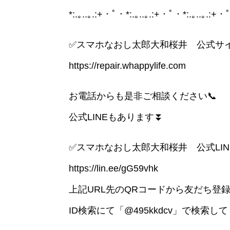
*:.｡..｡.:+・ﾟ・*:.｡..｡.:+・ﾟ・*:.｡..｡.:+
✅スマホなおし太郎大和桜井 公式サ
https://repair.whappylife.com
お電話からも是非ご相談ください📞
公式LINEもあります⏬
✅スマホなおし太郎大和桜井 公式LIN
https://lin.ee/gG59vhk
上記URL先のQRコードから友だち登
ID検索にて「@495kkdcv」で検索して