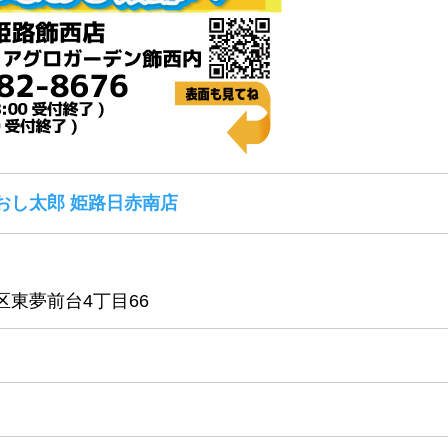
おし太郎 姫路日赤南店
東夢前台4丁目66