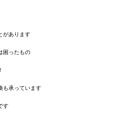
とがあります
は困ったもの
！
換も承っています
です