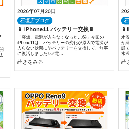
2026年07月20日
20
石垣店ブログ
📱 iPhone11 バッテリー交換🔋
📱
✨
「突然、電源が入らなくなった…😱」今回の
水
iPhone11は、バッテリーの劣化が原因で電源が
が
入らない状態に💦バッテリーを交換して、無事
態
開
に復活しました✨✅電…
水
法
続きをみる
続