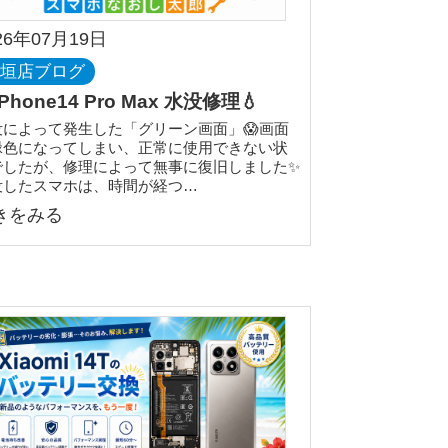
26年07月19日
石垣店ブログ
iPhone14 Pro Max 水没修理💧
没によって発生した「グリーン画面」😱画面
緑色になってしまい、正常に使用できない状
でしたが、修理によって無事に復旧しました✨
没したスマホは、時間が経つ…
きをみる