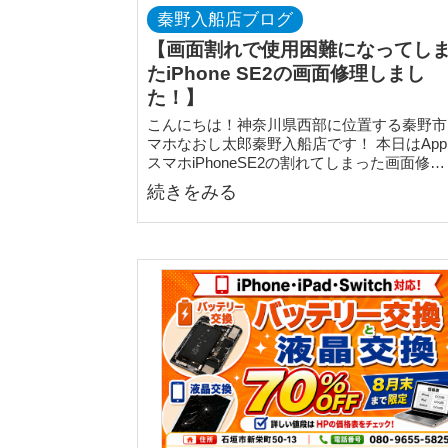
秦野入船店ブログ
【画面割れで使用困難になってし
たiPhone SE2の画面修理しまし
た！】
こんにちは！神奈川県西部に位置する秦野市
マホなおし太郎秦野入船店です！ 本日はAppl
スマホiPhoneSE2の割れてしまった画面修…
続きをみる