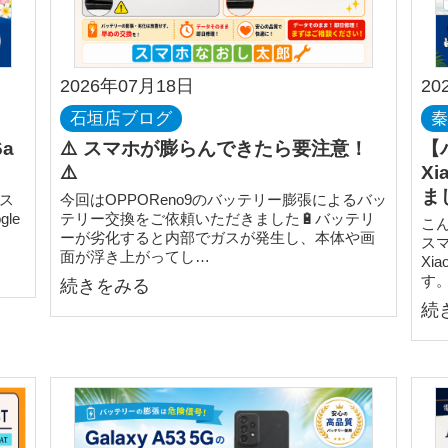
2026年07月18日
20
石垣店ブログ
6a
⚠️ スマホが膨らんできたら要注意！
【
⚠️
X
ま
ス
今回はOPPOReno9のバッテリー膨張によるバッ
le
テリー交換をご依頼いただきました🔋バッテリ
こ
…
ーが劣化すると内部でガスが発生し、本体や画
ス
面が浮き上がってし…
Xi
す
続きをみる
続