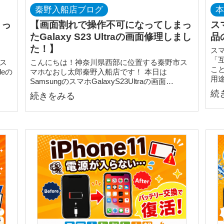
秦野入船店ブログ
まっ
【画面割れで操作不可になってしまっ
ス
たGalaxy S23 Ultraの画面修理しまし
品
た！】
ス
「
ス
こんにちは！神奈川県西部に位置する秦野市ス
こ
eの
マホなおし太郎秦野入船店です！ 本日は
用
SamsungのスマホGalaxyS23Ultraの画面…
続
続きをみる