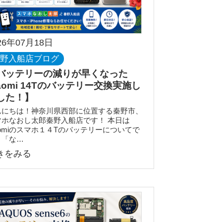
26年07月18日
秦野入船店ブログ
バッテリーの減りが早くなった
iaomi 14Tのバッテリー交換実施し
した！】
んにちは！神奈川県西部に位置する秦野市、
マホなおし太郎秦野入船店です！ 本日は
aomiのスマホ１４Tのバッテリーについてで
。「な…
きをみる