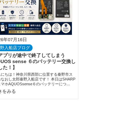
26年07月16日
秦野入船店ブログ
アプリが途中で終了してしまう
QUOS sense ６のバッテリー交換し
した！】
んにちは！神奈川県西部に位置する秦野市ス
ホなおし太郎秦野入船店です！ 本日はSHARP
マホAQUOSsense６のバッテリーにつ…
きをみる