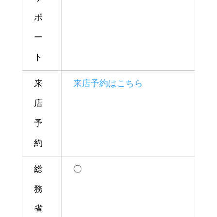
ポ
ー
ト
来
来店予約はこちら
店
予
約
総
〇
務
省