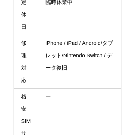
定
臨時休業中
休
日
修
iPhone / iPad / Android/タブ
理
レット/Nintendo Switch / デ
対
ータ復旧
応
格
ー
安
SIM
サ