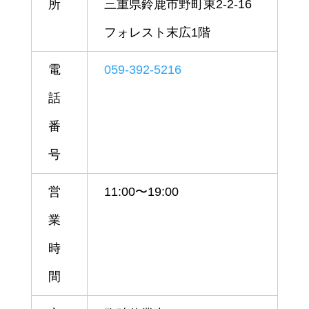
所
三重県鈴鹿市野町東2-2-16
フォレスト末広1階
電
059-392-5216
話
番
号
営
11:00〜19:00
業
時
間