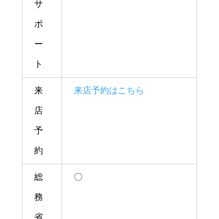
サ
ポ
ー
ト
来
来店予約はこちら
店
予
約
総
〇
務
省