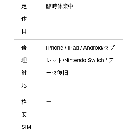
定
臨時休業中
休
日
修
iPhone / iPad / Android/タブ
理
レット/Nintendo Switch / デ
対
ータ復旧
応
格
ー
安
SIM