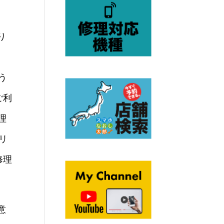
り
う
ご利
修理
クリ
修理
意