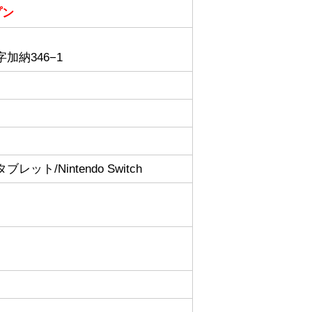
プン
加納346−1
id/タブレット/Nintendo Switch