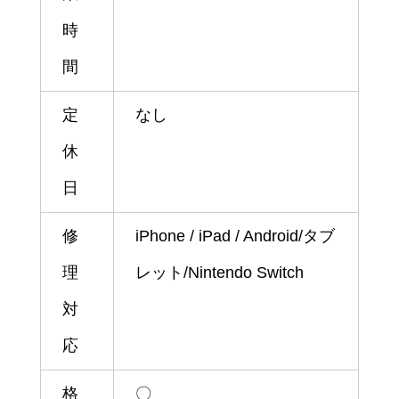
時
間
定
なし
休
日
修
iPhone / iPad / Android/タブ
理
レット/Nintendo Switch
対
応
格
〇