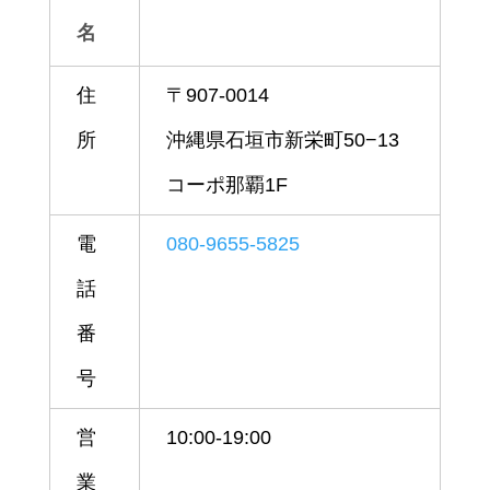
名
住
〒907-0014
所
沖縄県石垣市新栄町50−13
コーポ那覇1F
電
080-9655-5825
話
番
号
営
10:00-19:00
業