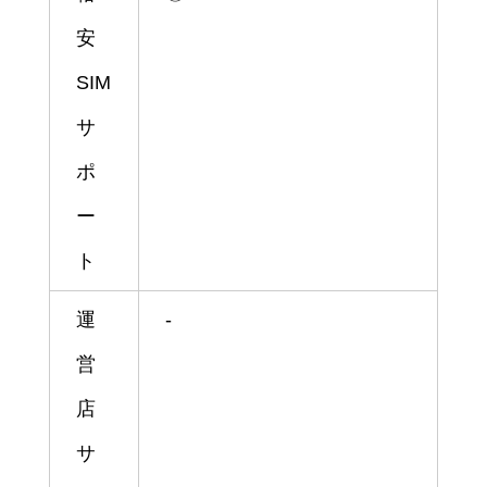
安
SIM
サ
ポ
ー
ト
運
-
営
店
サ