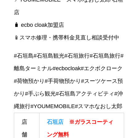
店
🧳 ecbo cloak加盟店
📱スマホ修理・携帯料金見直し相談受付中
#石垣島#石垣島観光#石垣旅行#石垣島旅行#
離島ターミナル#ecbocloak#エクボクローク
#荷物預かり#手荷物預かり#スーツケース預
かり#手ぶら観光#石垣島アクティビティ#沖
縄旅行#YOUMEMOBILE#スマホなおし太郎
店
石垣店
※ガラスコーティ
舗
ング無料