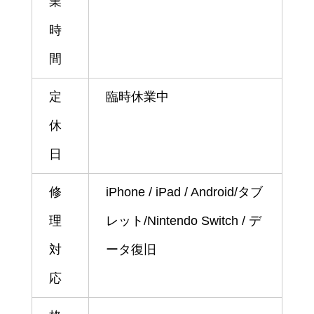
業
時
間
定
臨時休業中
休
日
修
iPhone / iPad / Android/タブ
理
レット/Nintendo Switch / デ
対
ータ復旧
応