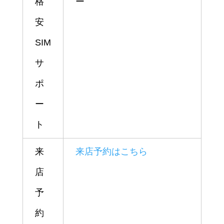
格
ー
安
SIM
サ
ポ
ー
ト
来
来店予約はこちら
店
予
約