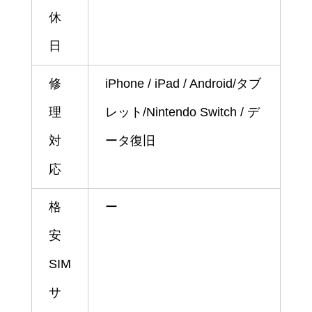
休
日
修
iPhone / iPad / Android/タブ
理
レット/Nintendo Switch / デ
対
ータ復旧
応
格
ー
安
SIM
サ