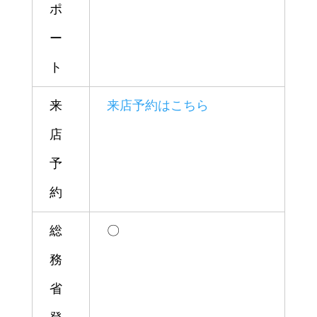
ポ
ー
ト
来
来店予約はこちら
店
予
約
総
〇
務
省