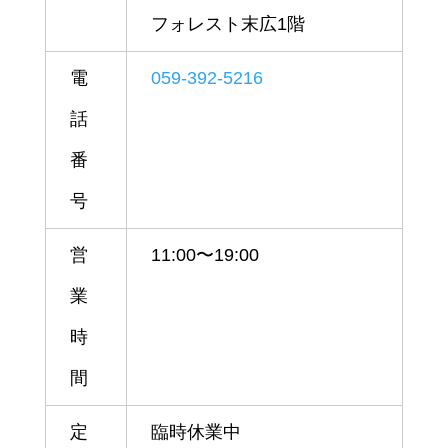
フォレスト末広1階
電
059-392-5216
話
番
号
営
11:00〜19:00
業
時
間
定
臨時休業中