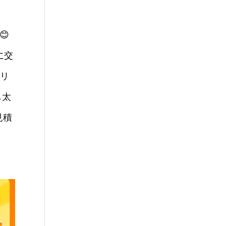
😊
に交
テリ
し太
見積