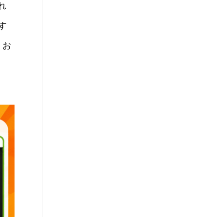
れ
す
・お