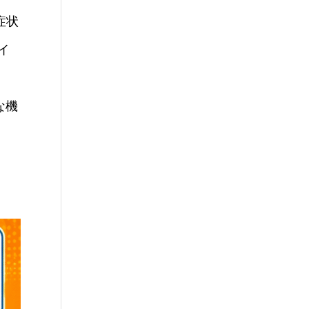
症状
イ
な機