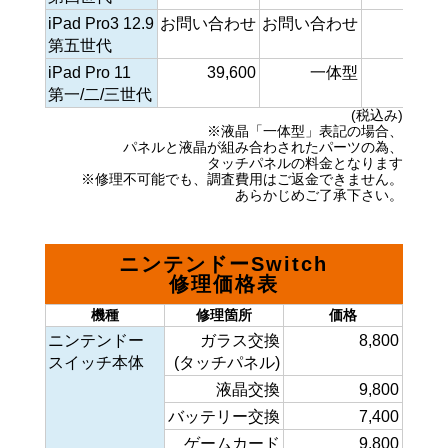
iPad Pro3 12.9
お問い合わせ
お問い合わせ
第五世代
iPad Pro 11
39,600
一体型
17,6
第一/二/三世代
(税込み)
※液晶「一体型」表記の場合、
パネルと液晶が組み合わされたパーツの為、
タッチパネルの料金となります
※修理不可能でも、調査費用はご返金できません。
あらかじめご了承下さい。
ニンテンドーSwitch
修理価格表
機種
修理箇所
価格
ニンテンドー
ガラス交換
8,800
スイッチ本体
(タッチパネル)
液晶交換
9,800
バッテリー交換
7,400
ゲームカード
9,800