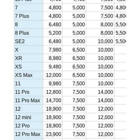
7
4,800
5,000
7,500
4,800
8
7 Plus
4,800
5,000
7,500
4,800
8
8
6,480
5,000
8,000
5,500
8
8 Plus
5,200
5,000
8,000
5,500
8
SE2
6,480
5,000
10,000
5,500
8
X
7,980
6,500
10,000
-
9
XR
8,980
6,500
10,000
-
9
XS
9,480
6,500
10,000
-
9
XS Max
12,000
6,500
10,000
-
9
11
9,980
7,500
10,000
-
11
11 Pro
12,800
7,500
14,000
-
13,
11 Pro Max
14,700
7,500
14,000
-
13,
12
18,900
7,500
12,000
-
13,
12 mini
18,900
7,500
12,000
-
13,
12 Pro
18,900
7,500
12,000
-
13,
12 Pro Max
23,900
7,500
12,000
-
13,