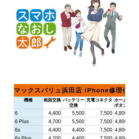
マックスバリュ浜田店 iPhone修理価格
機種
画面交換
バッテリー
充電コネクタ
ホーム
フロ
交換
ボタン
カ
6
4,400
5,500
7,500
4,800
6
6 Plus
4,700
5,500
7,500
4,800
6
6s
4,400
4,400
7,500
4,800
7
6s Plus
4,700
4,400
7,500
4,800
7