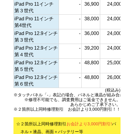
iPad Pro 11インチ
-
36,900
24,000
22,0
第３世代
iPad Pro 11インチ
-
38,000
24,000
22,0
第4世代
iPad Pro 12.9インチ
-
36,000
24,000
20,0
第３世代
iPad Pro 12.9インチ
-
39,200
24,000
20,0
第４世代
iPad Pro 12.9インチ
-
48,800
25,000
23,0
第５世代
iPad Pro 12.9インチ
-
48,800
26,000
23,8
第６世代
(税込み)
※タッチパネル「-」表記の場合、パネルと液晶が組み合わされ
※修理不可能でも、調査費用はご返金できません。
あらかじめご了承下さい。
※２箇所以上同時修理割引 お会計より3,000円割引！！ 液晶
☆２箇所以上同時修理割引
お会計より3,000円割引!
パ
ネル＋液晶、画面＋バッテリー等